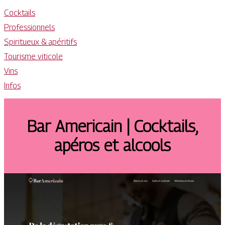
Cocktails
Professionnels
Spiritueux & apéritifs
Tourisme viticole
Vins
Infos
Bar Americain | Cocktails,
apéros et alcools