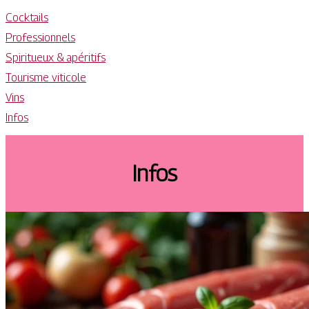
Cocktails
Professionnels
Spiritueux & apéritifs
Tourisme viticole
Vins
Infos
Infos