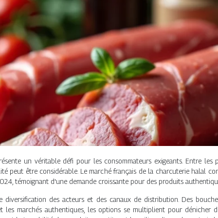
ésente un véritable défi pour les consommateurs exigeants. Entre les pr
alité peut être considérable. Le marché français de la charcuterie halal c
n 2024, témoignant d'une demande croissante pour des produits authentiqu
diversification des acteurs et des canaux de distribution. Des bouche
s et les marchés authentiques, les options se multiplient pour dénicher 