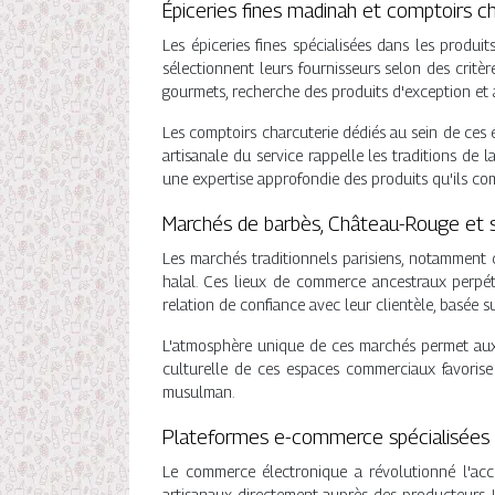
Épiceries fines madinah et comptoirs c
Les épiceries fines spécialisées dans les produ
sélectionnent leurs fournisseurs selon des critère
gourmets, recherche des produits d'exception et a
Les comptoirs charcuterie dédiés au sein de ces 
artisanale du service rappelle les traditions de 
une expertise approfondie des produits qu'ils co
Marchés de barbès, Château-Rouge et so
Les marchés traditionnels parisiens, notamment 
halal. Ces lieux de commerce ancestraux perpét
relation de confiance avec leur clientèle, basée 
L'atmosphère unique de ces marchés permet aux c
culturelle de ces espaces commerciaux favoris
musulman.
Plateformes e-commerce spécialisées :
Le commerce électronique a révolutionné l'ac
artisanaux directement auprès des producteurs. 