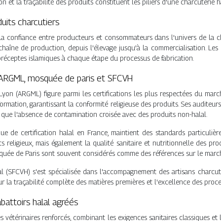
ion et la traçabilité des produits constituent les piliers d'une charcuterie
duits charcutiers
 la confiance entre producteurs et consommateurs dans l'univers de la cha
chaîne de production, depuis l'élevage jusqu'à la commercialisation. Les
préceptes islamiques à chaque étape du processus de fabrication.
: ARGML, mosquée de paris et SFCVH
yon (ARGML) figure parmi les certifications les plus respectées du marc
sformation, garantissant la conformité religieuse des produits. Ses auditeu
si que l'absence de contamination croisée avec des produits non-halal.
ue de certification halal en France, maintient des standards particulièr
 religieux, mais également la qualité sanitaire et nutritionnelle des pro
squée de Paris sont souvent considérés comme des références sur le marc
l (SFCVH) s'est spécialisée dans l'accompagnement des artisans charcu
r la traçabilité complète des matières premières et l'excellence des proces
battoirs halal agréés
s vétérinaires renforcés, combinant les exigences sanitaires classiques et le