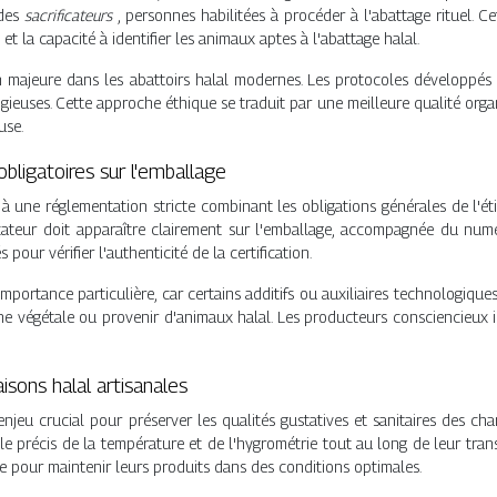
 des
sacrificateurs
, personnes habilitées à procéder à l'abattage rituel. 
et la capacité à identifier les animaux aptes à l'abattage halal.
 majeure dans les abattoirs halal modernes. Les protocoles développés 
gieuses. Cette approche éthique se traduit par une meilleure qualité org
use.
bligatoires sur l'emballage
 à une réglementation stricte combinant les obligations générales de l'ét
cateur doit apparaître clairement sur l'emballage, accompagnée du numéro
ur vérifier l'authenticité de la certification.
mportance particulière, car certains additifs ou auxiliaires technologique
gine végétale ou provenir d'animaux halal. Les producteurs consciencieux i
isons halal artisanales
njeu crucial pour préserver les qualités gustatives et sanitaires des charc
le précis de la température et de l'hygrométrie tout au long de leur trans
e pour maintenir leurs produits dans des conditions optimales.