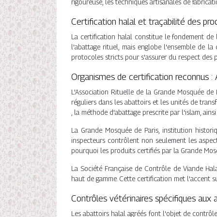
rigoureuse, les techniques artisanales de fabricat
Certification halal et traçabilité des pro
La certification halal constitue le fondement de
l'abattage rituel, mais englobe l'ensemble de la 
protocoles stricts pour s'assurer du respect des 
Organismes de certification reconnus 
L'Association Rituelle de la Grande Mosquée de L
réguliers dans les abattoirs et les unités de tran
, la méthode d'abattage prescrite par l'islam, ain
La Grande Mosquée de Paris, institution historiq
inspecteurs contrôlent non seulement les aspects
pourquoi les produits certifiés par la Grande Mo
La Société Française de Contrôle de Viande Hala
haut de gamme. Cette certification met l'accent su
Contrôles vétérinaires spécifiques aux a
Les abattoirs halal agréés font l'objet de contrôle