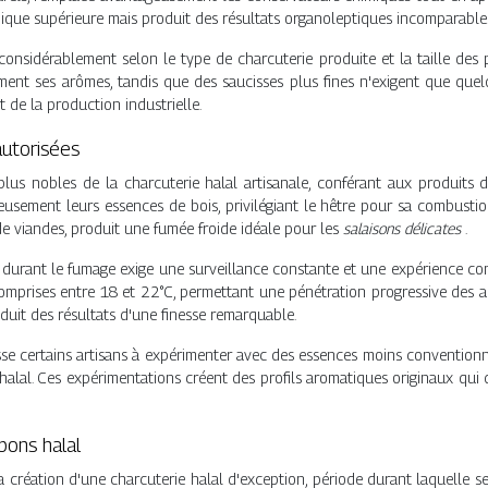
que supérieure mais produit des résultats organoleptiques incomparable
onsidérablement selon le type de charcuterie produite et la taille des p
nt ses arômes, tandis que des saucisses plus fines n'exigent que quelq
 de la production industrielle.
utorisées
lus nobles de la charcuterie halal artisanale, conférant aux produits 
eusement leurs essences de bois, privilégiant le hêtre pour sa combustio
e viandes, produit une fumée froide idéale pour les
salaisons délicates
.
 durant le fumage exige une surveillance constante et une expérience cons
omprises entre 18 et 22°C, permettant une pénétration progressive des a
oduit des résultats d'une finesse remarquable.
e certains artisans à expérimenter avec des essences moins conventionne
 halal. Ces expérimentations créent des profils aromatiques originaux qui
bons halal
la création d'une charcuterie halal d'exception, période durant laquelle