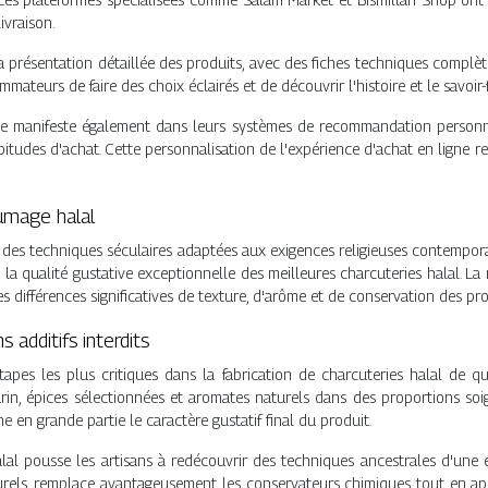
ivraison.
 présentation détaillée des produits, avec des fiches techniques complèt
ateurs de faire des choix éclairés et de découvrir l'histoire et le savoir-f
se manifeste également dans leurs systèmes de recommandation personna
itudes d'achat. Cette personnalisation de l'expérience d'achat en ligne re
fumage halal
ur des techniques séculaires adaptées aux exigences religieuses contempor
la qualité gustative exceptionnelle des meilleures charcuteries halal. La ma
s différences significatives de texture, d'arôme et de conservation des prod
 additifs interdits
apes les plus critiques dans la fabrication de charcuteries halal de qu
in, épices sélectionnées et aromates naturels dans des proportions soi
e en grande partie le caractère gustatif final du produit.
 halal pousse les artisans à redécouvrir des techniques ancestrales d'une 
urels, remplace avantageusement les conservateurs chimiques tout en a