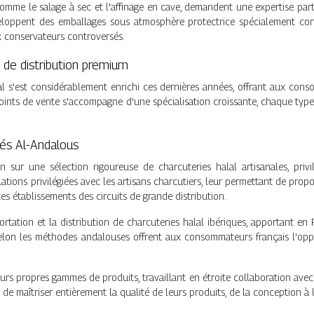
comme le salage à sec et l'affinage en cave, demandent une expertise part
eloppent des emballages sous atmosphère protectrice spécialement conç
x conservateurs controversés.
s de distribution premium
lal s'est considérablement enrichi ces dernières années, offrant aux co
 points de vente s'accompagne d'une spécialisation croissante, chaque typ
sés Al-Andalous
n sur une sélection rigoureuse de charcuteries halal artisanales, pri
ations privilégiées avec les artisans charcutiers, leur permettant de prop
s établissements des circuits de grande distribution.
ortation et la distribution de charcuteries halal ibériques, apportant e
lon les méthodes andalouses offrent aux consommateurs français l'oppor
rs propres gammes de produits, travaillant en étroite collaboration avec 
t de maîtriser entièrement la qualité de leurs produits, de la conception à 