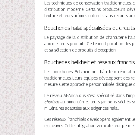
Les techniques de conservation traditionnelles, 
distribution moderne. Certains producteurs dév
texture et leurs arômes naturels sans recours au
Boucheries halal spécialisées et circuit
Le paysage de la distribution de charcuterie ha
aux meilleurs produits. Cette multiplication des
et sa sélection de produits d'exception.
Boucheries belkheir et réseaux franchi
Les boucheries Belkheir ont bâti leur réputatio
traditionnelles. Leurs équipes développent des rel
mesure. Cette approche personnalisée distingue ce
Le réseau Al-Andalous s'est spécialisé dans l'imp
chorizos
au pimentón et leurs jambons séchés se
millénaires adaptées aux exigences halal.
Ces réseaux franchisés développent également leu
exclusives. Cette intégration verticale leur perme