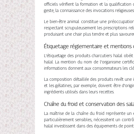
officiels vérifient la formation et la qualification
geste, la connaissance des invocations religieuses 
Le bien-être animal constitue une préoccupation
respectant scrupuleusement les prescriptions reli
produisant une chair plus tendre et plus savoure
Étiquetage réglementaire et mentions o
L'étiquetage des produits charcutiers halal obéit
halal. La mention du nom de l'organisme certifi
informations donnent aux consommateurs les clés po
La composition détaillée des produits revêt une i
et les gélatines, par exemple, doivent être d'ori
ingrédients utilisés dans leurs recettes.
Chaîne du froid et conservation des sala
La maîtrise de la chaîne du froid représente un e
particulièrement sensibles, nécessitent un contrô
halal investissent dans des équipements de point