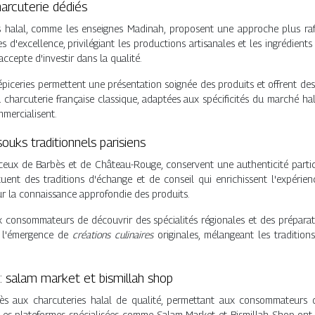
harcuterie dédiés
its halal, comme les enseignes Madinah, proposent une approche plus raff
s d'excellence, privilégiant les productions artisanales et les ingrédients
ccepte d'investir dans la qualité.
épiceries permettent une présentation soignée des produits et offrent d
la charcuterie française classique, adaptées aux spécificités du marché 
mmercialisent.
uks traditionnels parisiens
ceux de Barbès et de Château-Rouge, conservent une authenticité partic
uent des traditions d'échange et de conseil qui enrichissent l'expéri
sur la connaissance approfondie des produits.
onsommateurs de découvrir des spécialités régionales et des préparations
e l'émergence de
créations culinaires
originales, mélangeant les traditio
 salam market et bismillah shop
cès aux charcuteries halal de qualité, permettant aux consommateurs
Les plateformes spécialisées comme Salam Market et Bismillah Shop ont