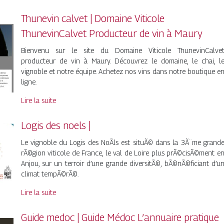
Thunevin calvet | Domaine Viticole
ThunevinCalvet Producteur de vin à Maury
Bienvenu sur le site du Domaine Viticole ThunevinCalve
producteur de vin à Maury. Découvrez le domaine, le chai, l
vignoble et notre équipe. Achetez nos vins dans notre boutique e
ligne.
Lire la suite
Logis des noels |
Le vignoble du Logis des NoÃls est situÃ© dans la 3Ã¨me grand
rÃ©gion viticole de France, le val de Loire plus prÃ©cisÃ©ment e
Anjou, sur un terroir d’une grande diversitÃ©, bÃ©nÃ©ficiant d’u
climat tempÃ©rÃ©.
Lire la suite
Guide medoc | Guide Médoc L’annuaire pratique