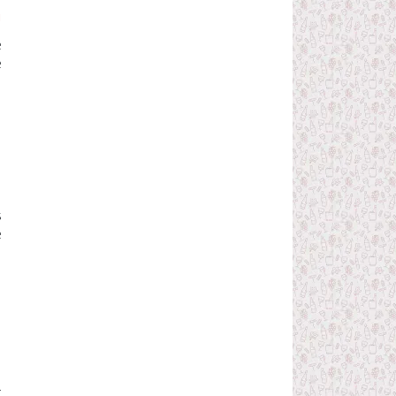
m
e
e
s
e
u