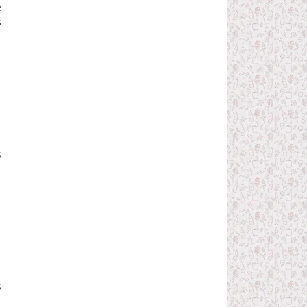
e
s
i
s
,
s