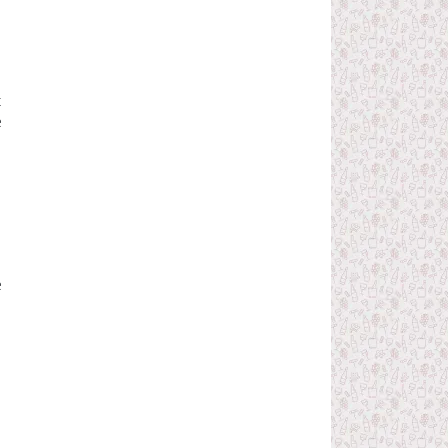
t
e
n
e
n
n