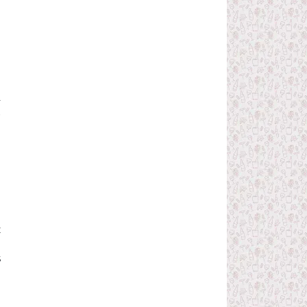
.
C
z
i
s