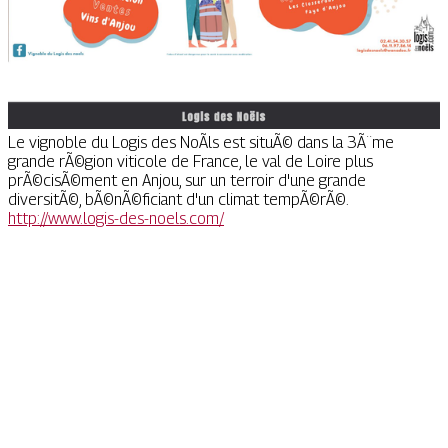
Le vignoble du Logis des NoÃls est situÃ© dans la 3Ã¨me
grande rÃ©gion viticole de France, le val de Loire plus
prÃ©cisÃ©ment en Anjou, sur un terroir d'une grande
diversitÃ©, bÃ©nÃ©ficiant d'un climat tempÃ©rÃ©.
http://www.logis-des-noels.com/