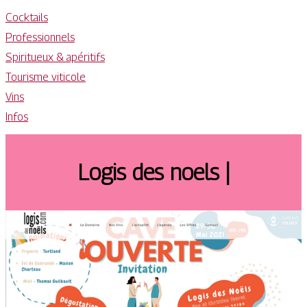
Cocktails
Professionnels
Spiritueux & apéritifs
Tourisme viticole
Vins
Infos
Logis des noels |