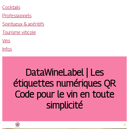
Cocktails
Professionnels
Spiritueux & apéritifs
Tourisme viticole
Vins
Infos
DataWineLabel | Les
étiquettes numériques QR
Code pour le vin en toute
simplicité