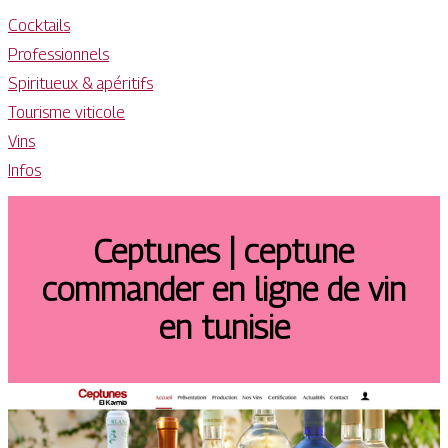
Cocktails
Professionnels
Spiritueux & apéritifs
Tourisme viticole
Vins
Infos
Ceptunes | ceptune
commander en ligne de vin
en tunisie