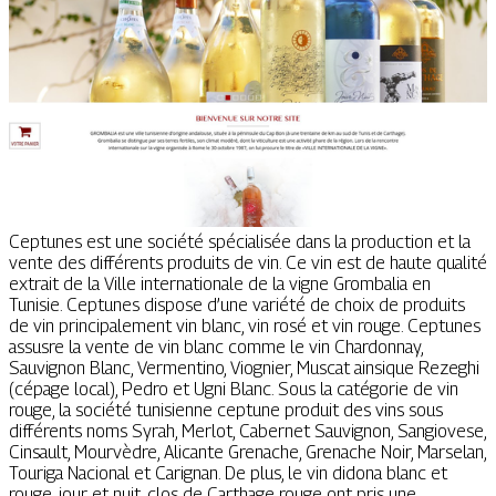
Ceptunes est une société spécialisée dans la production et la
vente des différents produits de vin. Ce vin est de haute qualité
extrait de la Ville internationale de la vigne Grombalia en
Tunisie. Ceptunes dispose d’une variété de choix de produits
de vin principalement vin blanc, vin rosé et vin rouge. Ceptunes
assusre la vente de vin blanc comme le vin Chardonnay,
Sauvignon Blanc, Vermentino, Viognier, Muscat ainsique Rezeghi
(cépage local), Pedro et Ugni Blanc. Sous la catégorie de vin
rouge, la société tunisienne ceptune produit des vins sous
différents noms Syrah, Merlot, Cabernet Sauvignon, Sangiovese,
Cinsault, Mourvèdre, Alicante Grenache, Grenache Noir, Marselan,
Touriga Nacional et Carignan. De plus, le vin didona blanc et
rouge, jour et nuit, clos de Carthage rouge ont pris une