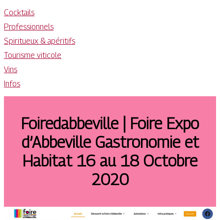
Cocktails
Professionnels
Spiritueux & apéritifs
Tourisme viticole
Vins
Infos
Foiredab­be­vil­le | Foire Expo
d’Abbeville Gastronomie et
Habitat 16 au 18 Octobre
2020