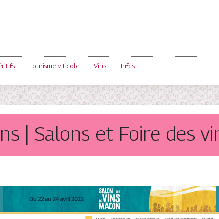
ritifs
Tourisme viticole
Vins
Infos
ins | Salons et Foire des v