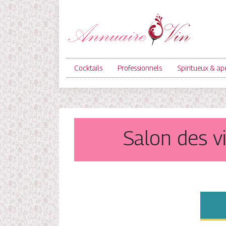
Cocktails
Professionnels
Spiritueux & apé
Salon des v