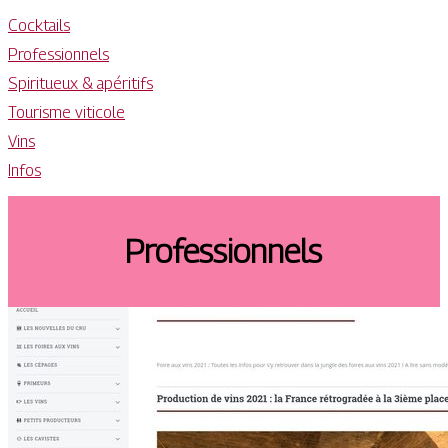
Cocktails
Professionnels
Spiritueux & apéritifs
Tourisme viticole
Vins
Infos
Professionnels